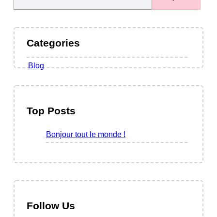
e
o
a
n
r
j
c
Categories
o
h
u
Blog
r
t
o
Top Posts
u
t
Bonjour tout le monde !
l
e
m
o
n
d
Follow Us
e